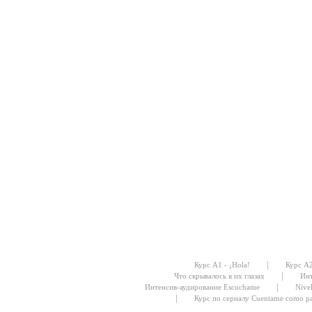
|
Курс А1 - ¡Hola!
Курс А
|
Что скрывалось в их глазах
Инт
|
Интенсив-аудирование Escuchame
Nive
|
Курс по сериалу Cuentame como p