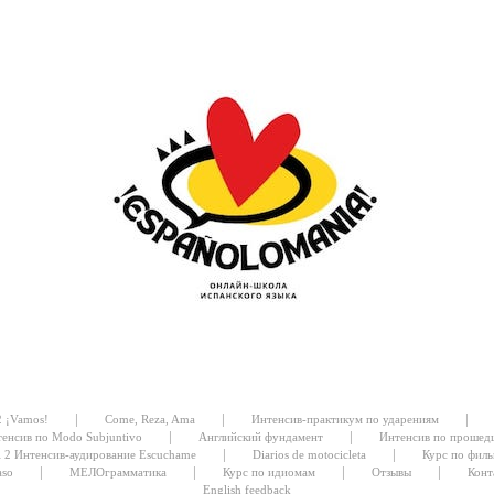
|
|
|
2 ¡Vamos!
Come, Reza, Ama
Интенсив-практикум по ударениям
|
|
енсив по Modo Subjuntivo
Английский фундамент
Интенсив по прошед
|
|
l 2 Интенсив-аудирование Escuchame
Diarios de motocicleta
Курс по филь
|
|
|
|
aso
МЕЛОграмматика
Курс по идиомам
Отзывы
Конт
English feedback