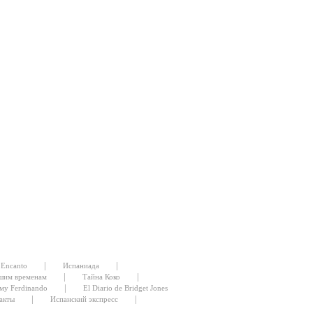
|
|
Encanto
Испаниада
|
|
шим временам
Тайна Коко
|
му Ferdinando
El Diario de Bridget Jones
|
|
акты
Испанский экспресс