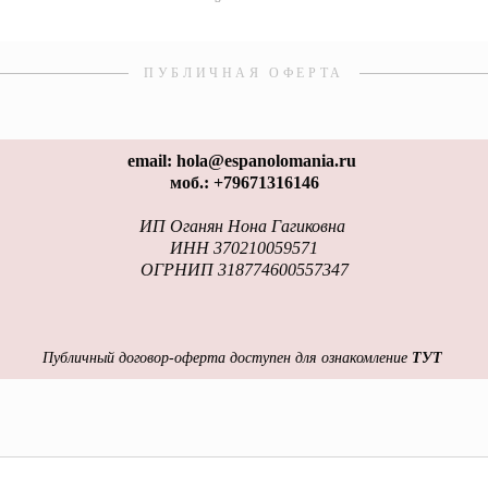
ПУБЛИЧНАЯ ОФЕРТА
email: hola@espanolomania.ru
моб.: +79671316146
ИП Оганян Нона Гагиковна
ИНН 370210059571
ОГРНИП 318774600557347
Публичный договор-оферта доступен для ознакомление
ТУТ