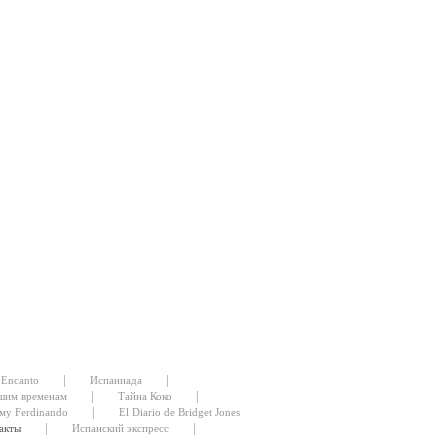
|
|
Encanto
Испаниада
|
|
шим временам
Тайна Коко
|
му Ferdinando
El Diario de Bridget Jones
|
|
акты
Испанский экспресс