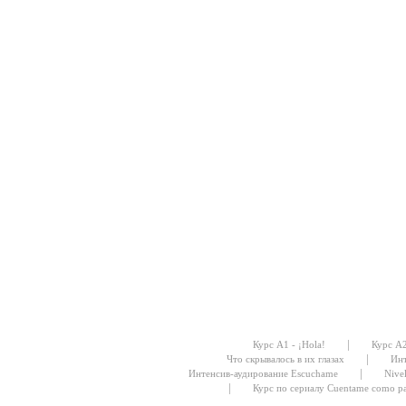
|
Курс А1 - ¡Hola!
Курс А
|
Что скрывалось в их глазах
Инт
|
Интенсив-аудирование Escuchame
Nive
|
Курс по сериалу Cuentame como p