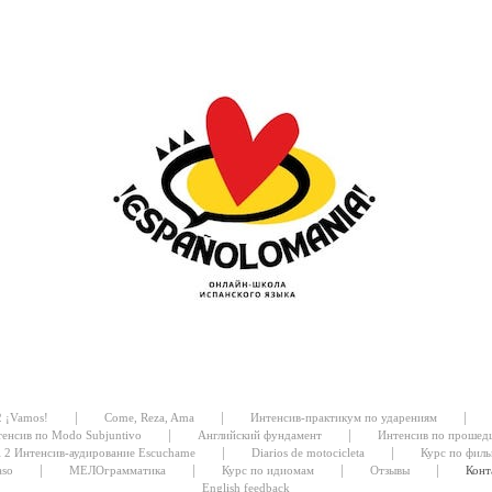
|
|
|
2 ¡Vamos!
Come, Reza, Ama
Интенсив-практикум по ударениям
|
|
енсив по Modo Subjuntivo
Английский фундамент
Интенсив по прошед
|
|
l 2 Интенсив-аудирование Escuchame
Diarios de motocicleta
Курс по филь
|
|
|
|
aso
МЕЛОграмматика
Курс по идиомам
Отзывы
Конт
English feedback