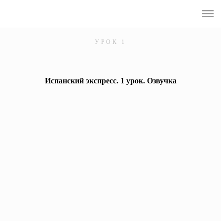
Курс А1 - ¡Hola!
Курс А2 ¡Vamos!
УРОК 1
Come, Reza, Ama
Испанский экспресс. 1 урок. Озвучка
Интенсив-практикум по ударениям
Encanto
Испаниада
Что скрывалось в их глазах
Интенсив по Modo Subjuntivo
Английский фундамент