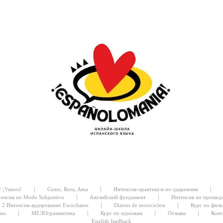
|
|
|
2 ¡Vamos!
Come, Reza, Ama
Интенсив-практикум по ударениям
|
|
енсив по Modo Subjuntivo
Английский фундамент
Интенсив по прошед
|
|
l 2 Интенсив-аудирование Escuchame
Diarios de motocicleta
Курс по филь
|
|
|
|
aso
МЕЛОграмматика
Курс по идиомам
Отзывы
Конт
English feedback