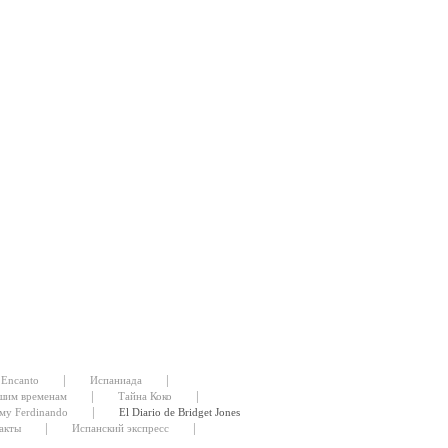
|
|
Encanto
Испаниада
|
|
шим временам
Тайна Коко
|
му Ferdinando
El Diario de Bridget Jones
|
|
акты
Испанский экспресс