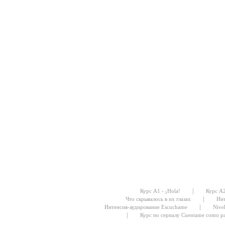
|
Курс А1 - ¡Hola!
Курс А
|
Что скрывалось в их глазах
Инт
|
Интенсив-аудирование Escuchame
Nive
|
Курс по сериалу Cuentame como p