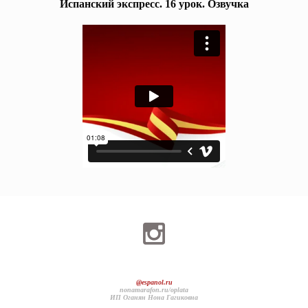
Испанский экспресс. 16 урок. Озвучка
Интенсив по прошедшим временам
Тайна Коко
Интенсив-аудирование Escuchame
Nivel 2 Интенсив-аудирование Escuchame
Diarios de motocicleta
Курс по фильму Ferdinando
El Diario de Bridget Jones
Курс по сериалу Cuentame como paso
МЕЛОграмматика
@espanol.ru
nonamarafon.ru/oplata
ИП Оганян Нона Гагиковна