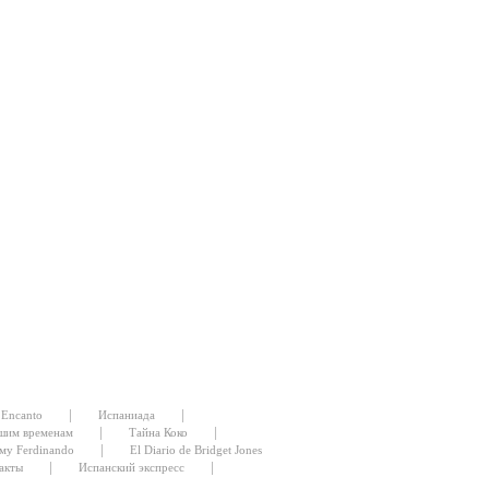
|
|
Encanto
Испаниада
|
|
шим временам
Тайна Коко
|
му Ferdinando
El Diario de Bridget Jones
|
|
акты
Испанский экспресс