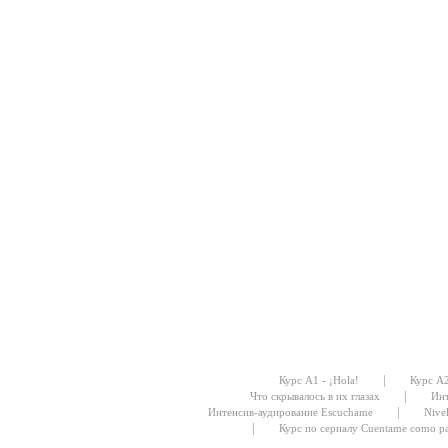
|
Курс А1 - ¡Hola!
Курс А
|
Что скрывалось в их глазах
Инт
|
Интенсив-аудирование Escuchame
Nive
|
Курс по сериалу Cuentame como p