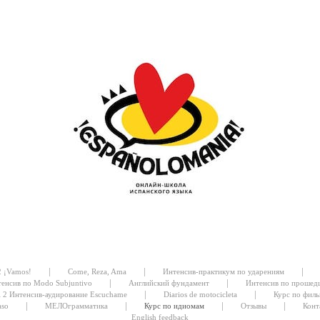
|
|
|
2 ¡Vamos!
Come, Reza, Ama
Интенсив-практикум по ударениям
|
|
енсив по Modo Subjuntivo
Английский фундамент
Интенсив по прошед
|
|
l 2 Интенсив-аудирование Escuchame
Diarios de motocicleta
Курс по филь
|
|
|
|
aso
МЕЛОграмматика
Курс по идиомам
Отзывы
Конт
English feedback