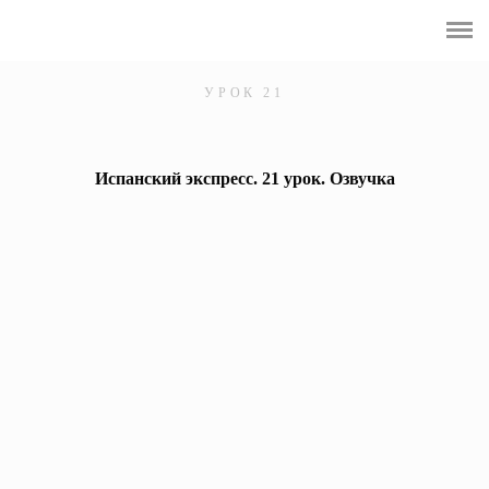
Курс А1 - ¡Hola!
Курс А2 ¡Vamos!
УРОК 21
Come, Reza, Ama
Испанский экспресс. 21 урок. Озвучка
Интенсив-практикум по ударениям
Encanto
Испаниада
Что скрывалось в их глазах
Интенсив по Modo Subjuntivo
Английский фундамент