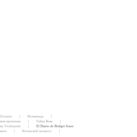
|
|
Encanto
Испаниада
|
|
шим временам
Тайна Коко
|
му Ferdinando
El Diario de Bridget Jones
|
|
акты
Испанский экспресс