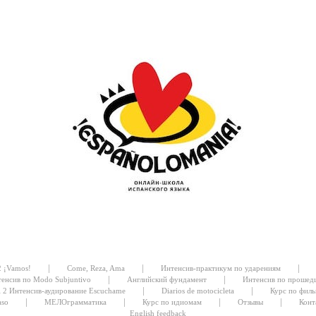
|
|
|
2 ¡Vamos!
Come, Reza, Ama
Интенсив-практикум по ударениям
|
|
енсив по Modo Subjuntivo
Английский фундамент
Интенсив по прошед
|
|
l 2 Интенсив-аудирование Escuchame
Diarios de motocicleta
Курс по филь
|
|
|
|
aso
МЕЛОграмматика
Курс по идиомам
Отзывы
Конт
English feedback