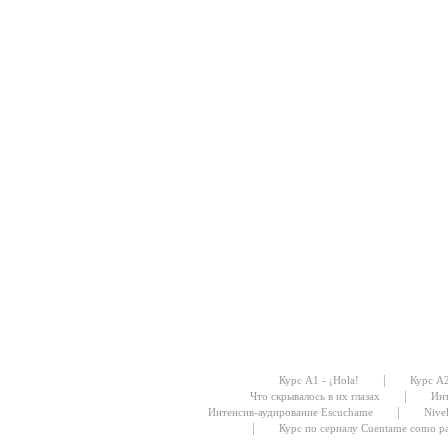
|
Курс А1 - ¡Hola!
Курс А
|
Что скрывалось в их глазах
Инт
|
Интенсив-аудирование Escuchame
Nive
|
Курс по сериалу Cuentame como p